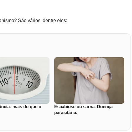
anismo? São vários, dentre eles:
ncia: mais do que o
Escabiose ou sarna. Doença
parasitária.