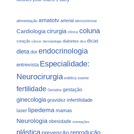
amatotv
arterial
alimentação
aterosclerose
coluna
Cardiologia
cirurgia
clínica
dicas
coração
diabetes
câncer
dermatologia
dica
endocrinologia
dieta
dor
Especialidade:
entrevista
Neurocirurgia
estética
exame
fertilidade
gestação
Geriatria
ginecologia
gravidez
infertilidade
lipedema
laser
mamas
Neurologia
obesidade
orientações
plástica
prevenção
reprodução