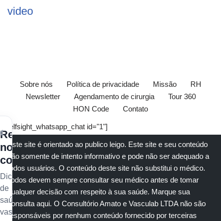
video
Sobre nós
Política de privacidade
Missão
RH
Newsletter
Agendamento de cirurgia
Tour 360
HON Code
Contato
[elfsight_whatsapp_chat id="1"]
×
Receba
Este site é orientado ao publico leigo. Este site e seu conteúdo
nossos
são somente de intento informativo e pode não ser adequado a
conteúdos
todos usuários. O conteúdo deste site não substitui o
médico
.
Dicas
Todos devem sempre consultar seu
médico
antes de tomar
de
qualquer decisão com respeito à sua saúde.
Marque sua
saúde
consulta aqui
. O Consultório Amato e
Vasculab
LTDA não são
vascular,
responsáveis por nenhum conteúdo fornecido por terceiras