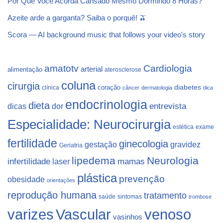
Por Que Você Acorda Cansado Mesmo Dormindo 8 Horas?
Azeite arde a garganta? Saiba o porquê! 🫒
Scora — AI background music that follows your video's story
Cardiologia
amatotv
arterial
alimentação
aterosclerose
coluna
cirurgia
coração
diabetes
clínica
câncer
dermatologia
dica
endocrinologia
dieta
dicas
dor
entrevista
Especialidade: Neurocirurgia
estética
exame
fertilidade
ginecologia
gestação
gravidez
Geriatria
lipedema
Neurologia
infertilidade
laser
mamas
plástica
prevenção
obesidade
orientações
reprodução humana
tratamento
saúde
sintomas
trombose
varizes
Vascular
venoso
vasinhos