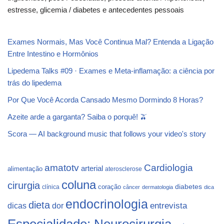
estresse, glicemia / diabetes e antecedentes pessoais
Exames Normais, Mas Você Continua Mal? Entenda a Ligação
Entre Intestino e Hormônios
Lipedema Talks #09 · Exames e Meta-inflamação: a ciência por
trás do lipedema
Por Que Você Acorda Cansado Mesmo Dormindo 8 Horas?
Azeite arde a garganta? Saiba o porquê! 🫒
Scora — AI background music that follows your video's story
Cardiologia
amatotv
arterial
alimentação
aterosclerose
coluna
cirurgia
coração
diabetes
clínica
câncer
dermatologia
dica
endocrinologia
dieta
dicas
dor
entrevista
Especialidade: Neurocirurgia