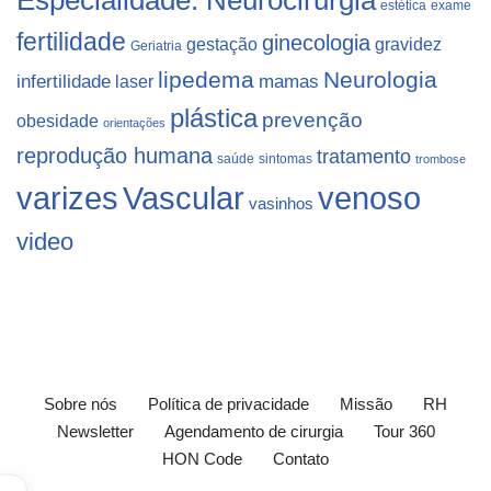
estética
exame
fertilidade
ginecologia
gestação
gravidez
Geriatria
lipedema
Neurologia
infertilidade
laser
mamas
plástica
prevenção
obesidade
orientações
reprodução humana
tratamento
saúde
sintomas
trombose
varizes
Vascular
venoso
vasinhos
video
Sobre nós
Política de privacidade
Missão
RH
Newsletter
Agendamento de cirurgia
Tour 360
HON Code
Contato