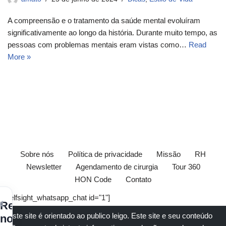
A compreensão e o tratamento da saúde mental evoluíram
significativamente ao longo da história. Durante muito tempo, as
pessoas com problemas mentais eram vistas como…
Read
More »
Sobre nós
Política de privacidade
Missão
RH
Newsletter
Agendamento de cirurgia
Tour 360
HON Code
Contato
[elfsight_whatsapp_chat id="1"]
×
Receba
Este site é orientado ao publico leigo. Este site e seu conteúdo
nossos