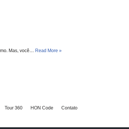
nismo. Mas, você…
Read More »
Tour 360
HON Code
Contato