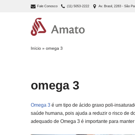
Fale Conosco
(11) 5053-2222
Av. Brasil, 2283 - São Pa
Pular
para
o
conteúdo
Início
»
omega 3
omega 3
Omega 3
é um tipo de ácido graxo poli-insatura
saúde humana, pois ajuda a reduzir o risco de d
adequado de Omega 3 é importante para manter