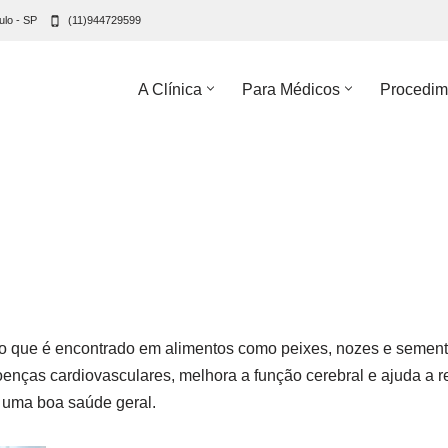
ulo - SP
(11)944729599
A Clínica
Para Médicos
Procedim
do que é encontrado em alimentos como peixes, nozes e sement
oenças cardiovasculares, melhora a função cerebral e ajuda a 
 uma boa saúde geral.