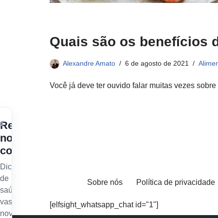
Quais são os benefícios
Alexandre Amato
6 de agosto de 2021
Alime
Você já deve ter ouvido falar muitas vezes sob
×
Receba
nossos
conteúdos
Dicas
de
Sobre nós
Política de privacidade
saúde
vascular,
[elfsight_whatsapp_chat id="1"]
novidades