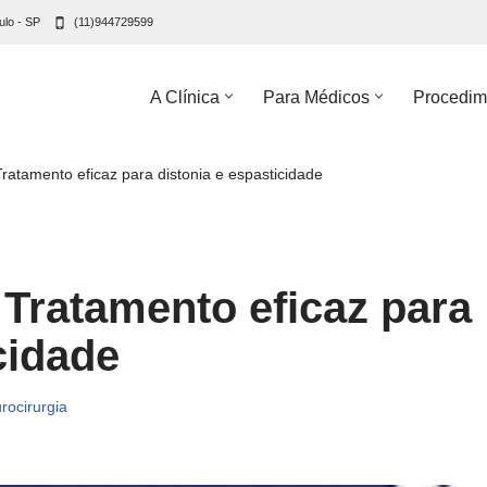
ulo - SP
(11)944729599
A Clínica
Para Médicos
Procedim
Tratamento eficaz para distonia e espasticidade
 Tratamento eficaz para
cidade
rocirurgia