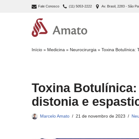
Fale Conosco
(11) 5053-2222
Av. Brasil, 2283 - São Pa
Pular
para
o
conteúdo
Início
»
Medicina
»
Neurocirurgia
»
Toxina Botulínica: 
Toxina Botulínica:
distonia e espasti
Marcelo Amato
21 de novembro de 2023
Neu