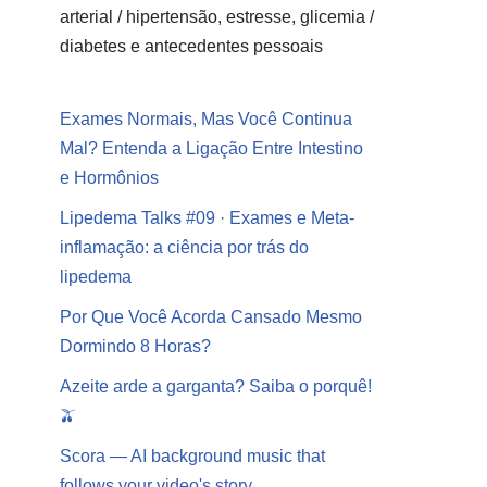
arterial / hipertensão, estresse, glicemia /
diabetes e antecedentes pessoais
Exames Normais, Mas Você Continua
Mal? Entenda a Ligação Entre Intestino
e Hormônios
Lipedema Talks #09 · Exames e Meta-
inflamação: a ciência por trás do
lipedema
Por Que Você Acorda Cansado Mesmo
Dormindo 8 Horas?
Azeite arde a garganta? Saiba o porquê!
🫒
Scora — AI background music that
follows your video's story