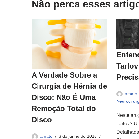
Não perca esses arti
Entend
Tarlov
A Verdade Sobre a
Precis
Cirurgia de Hérnia de
amato
Disco: Não É Uma
Neurocirurg
Remoção Total do
Neste art
Disco
Tarlov? U
Detalhada
amato
3 de junho de 2025