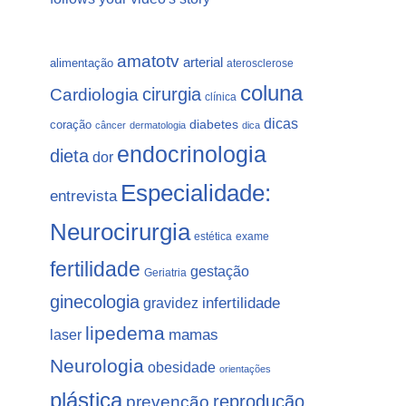
amatotv
arterial
alimentação
aterosclerose
coluna
Cardiologia
cirurgia
clínica
dicas
coração
diabetes
câncer
dermatologia
dica
endocrinologia
dieta
dor
Especialidade:
entrevista
Neurocirurgia
estética
exame
fertilidade
gestação
Geriatria
ginecologia
gravidez
infertilidade
lipedema
laser
mamas
Neurologia
obesidade
orientações
plástica
prevenção
reprodução