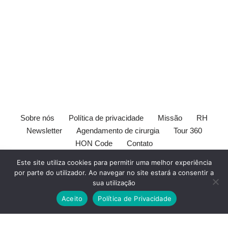
Sobre nós
Política de privacidade
Missão
RH
Newsletter
Agendamento de cirurgia
Tour 360
HON Code
Contato
[elfsight_whatsapp_chat id="1"]
Este site utiliza cookies para permitir uma melhor experiência
×
Receba
por parte do utilizador. Ao navegar no site estará a consentir a
Este site é orientado ao publico leigo. Este site e seu conteúdo
nossos
sua utilização
são somente de intento informativo e pode não ser adequado a
conteúdos
Aceito
Política de Privacidade
todos usuários. O conteúdo deste site não substitui o
médico
.
Dicas
Todos devem sempre consultar seu
médico
antes de tomar
de