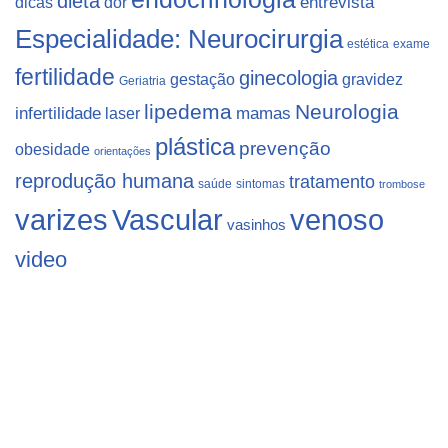
dieta
dicas
dor
entrevista
Especialidade: Neurocirurgia
estética
exame
fertilidade
ginecologia
gestação
gravidez
Geriatria
lipedema
Neurologia
infertilidade
laser
mamas
plástica
prevenção
obesidade
orientações
reprodução humana
tratamento
saúde
sintomas
trombose
varizes
Vascular
venoso
vasinhos
video