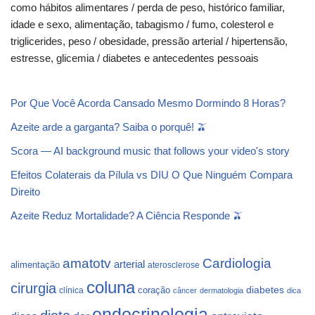
como hábitos alimentares / perda de peso, histórico familiar,
idade e sexo, alimentação, tabagismo / fumo, colesterol e
triglicerides, peso / obesidade, pressão arterial / hipertensão,
estresse, glicemia / diabetes e antecedentes pessoais
Por Que Você Acorda Cansado Mesmo Dormindo 8 Horas?
Azeite arde a garganta? Saiba o porquê! 🫒
Scora — AI background music that follows your video's story
Efeitos Colaterais da Pílula vs DIU O Que Ninguém Compara
Direito
Azeite Reduz Mortalidade? A Ciência Responde 🫒
Cardiologia
amatotv
arterial
alimentação
aterosclerose
coluna
cirurgia
coração
diabetes
clínica
câncer
dermatologia
dica
endocrinologia