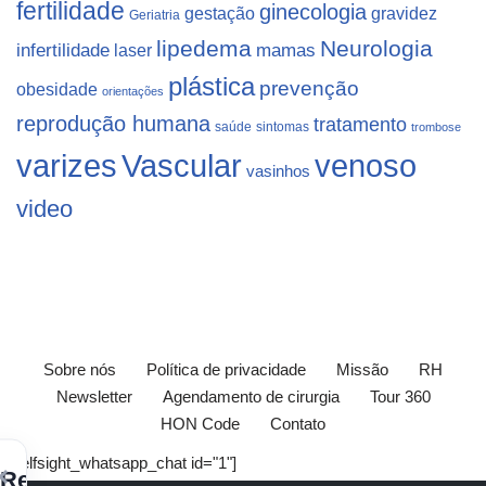
fertilidade
ginecologia
gestação
gravidez
Geriatria
lipedema
Neurologia
infertilidade
laser
mamas
plástica
prevenção
obesidade
orientações
reprodução humana
tratamento
saúde
sintomas
trombose
varizes
Vascular
venoso
vasinhos
video
Sobre nós
Política de privacidade
Missão
RH
Newsletter
Agendamento de cirurgia
Tour 360
HON Code
Contato
[elfsight_whatsapp_chat id="1"]
×
Receba