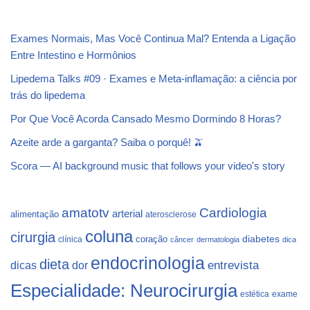
Exames Normais, Mas Você Continua Mal? Entenda a Ligação
Entre Intestino e Hormônios
Lipedema Talks #09 · Exames e Meta-inflamação: a ciência por
trás do lipedema
Por Que Você Acorda Cansado Mesmo Dormindo 8 Horas?
Azeite arde a garganta? Saiba o porquê! 🫒
Scora — AI background music that follows your video's story
Cardiologia
amatotv
arterial
alimentação
aterosclerose
coluna
cirurgia
coração
diabetes
clínica
câncer
dermatologia
dica
endocrinologia
dieta
dicas
dor
entrevista
Especialidade: Neurocirurgia
estética
exame