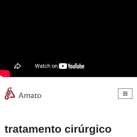
Pular
para
o
conteúdo
tratamento cirúrgico