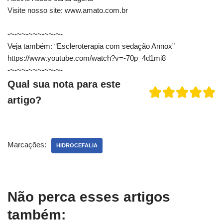
Visite nosso site: www.amato.com.br
-~-~~-~~~-~~-~-
Veja também: “Escleroterapia com sedação Annox”
https://www.youtube.com/watch?v=-70p_4d1mi8
-~-~~-~~~-~~-~-
Qual sua nota para este
artigo?
Marcações:
HIDROCEFALIA
Não perca esses artigos
também: