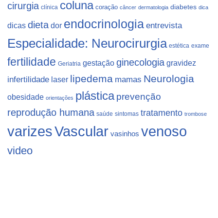
coluna
cirurgia
coração
diabetes
clínica
câncer
dermatologia
dica
endocrinologia
dieta
dicas
dor
entrevista
Especialidade: Neurocirurgia
estética
exame
fertilidade
ginecologia
gestação
gravidez
Geriatria
lipedema
Neurologia
infertilidade
laser
mamas
plástica
prevenção
obesidade
orientações
reprodução humana
tratamento
saúde
sintomas
trombose
varizes
Vascular
venoso
vasinhos
video