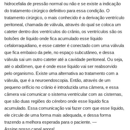
hidrocefalia de pressão normal ou não e se existe a indicação
do tratamento cirúrgico definitivo para essa condição. O
tratamento cirúrgico, o mais conhecido é a derivação ventrículo
peritoneal, chamada de válvula, através do qual se coloca um
cateter dentro dos ventrículos do crânio, os ventrículos são os
bolsões de líquido onde fica acumulado esse líquido
cefalorraquidiano, e esse cateter é conectado com uma válvula
que fica embaixo da pele, no espaço subcutâneo, e dessa
válvula sai um outro cateter até a cavidade peritoneal. Ou seja,
até o abdômen, que é onde esse líquido vai ser reabsorvido
pelo organismo. Existe uma alternativa ao tratamento com a
válvula, que é a neuroendoscopia. Então, através de um
pequeno orifício no crânio é introduzida uma câmera, e essa
câmera vai comunicar o sistema ventricular com as cisternas,
que são duas regiões do cérebro onde esse líquido fica
acumulado. Essa comunicação vai fazer com que esse líquido,
ele circule de uma forma mais adequada, e dessa forma
trazendo a melhora esperada para o paciente. —
Assine nosso canal agora!