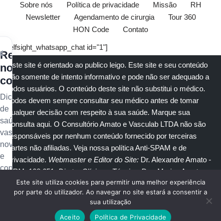
Sobre nós
Política de privacidade
Missão
RH
Newsletter
Agendamento de cirurgia
Tour 360
HON Code
Contato
[elfsight_whatsapp_chat id="1"]
×
Receba
Este site é orientado ao publico leigo. Este site e seu conteúdo
nossos
são somente de intento informativo e pode não ser adequado a
conteúdos
todos usuários. O conteúdo deste site não substitui o
médico
.
Dicas
Todos devem sempre consultar seu
médico
antes de tomar
de
qualquer decisão com respeito à sua saúde.
Marque sua
saúde
consulta aqui
. O Consultório Amato e
Vasculab
LTDA não são
vascular,
responsáveis por nenhum conteúdo fornecido por terceiras
novidades
partes não afiliadas.
Veja nossa política Anti-SPAM e de
e
privacidade
.
Webmaster e Editor do Site:
Dr. Alexandre Amato
-
conteúdo
CRM: 108.651
. Diretor Clínico e Técnico
: Dra. Marisa Amato
exclusivo
Este site utiliza cookies para permitir uma melhor experiência
CRM 30400 RTE 056950.
no
por parte do utilizador. Ao navegar no site estará a consentir a
sua utilização
seu
© Copyright 2023
Amato Consultório Médico
. Todos direitos
e-
Aceito
Política de Privacidade