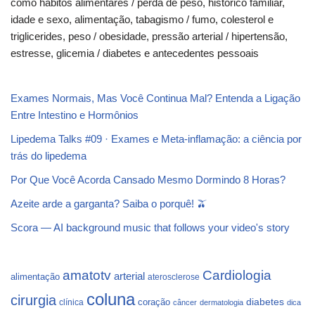
como hábitos alimentares / perda de peso, histórico familiar,
idade e sexo, alimentação, tabagismo / fumo, colesterol e
triglicerides, peso / obesidade, pressão arterial / hipertensão,
estresse, glicemia / diabetes e antecedentes pessoais
Exames Normais, Mas Você Continua Mal? Entenda a Ligação
Entre Intestino e Hormônios
Lipedema Talks #09 · Exames e Meta-inflamação: a ciência por
trás do lipedema
Por Que Você Acorda Cansado Mesmo Dormindo 8 Horas?
Azeite arde a garganta? Saiba o porquê! 🫒
Scora — AI background music that follows your video's story
Cardiologia
amatotv
arterial
alimentação
aterosclerose
coluna
cirurgia
coração
diabetes
clínica
câncer
dermatologia
dica