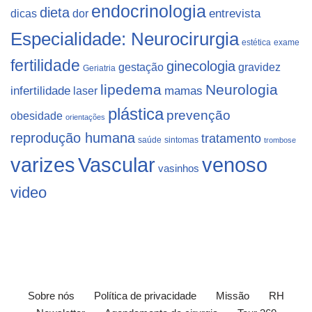
endocrinologia
dieta
dicas
dor
entrevista
Especialidade: Neurocirurgia
estética
exame
fertilidade
ginecologia
gestação
gravidez
Geriatria
lipedema
Neurologia
infertilidade
laser
mamas
plástica
prevenção
obesidade
orientações
reprodução humana
tratamento
saúde
sintomas
trombose
varizes
Vascular
venoso
vasinhos
video
Sobre nós
Política de privacidade
Missão
RH