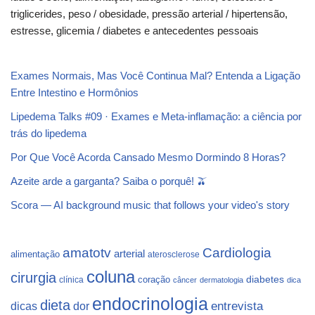
triglicerides, peso / obesidade, pressão arterial / hipertensão,
estresse, glicemia / diabetes e antecedentes pessoais
Exames Normais, Mas Você Continua Mal? Entenda a Ligação
Entre Intestino e Hormônios
Lipedema Talks #09 · Exames e Meta-inflamação: a ciência por
trás do lipedema
Por Que Você Acorda Cansado Mesmo Dormindo 8 Horas?
Azeite arde a garganta? Saiba o porquê! 🫒
Scora — AI background music that follows your video's story
Cardiologia
amatotv
arterial
alimentação
aterosclerose
coluna
cirurgia
coração
diabetes
clínica
câncer
dermatologia
dica
endocrinologia
dieta
dicas
dor
entrevista