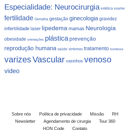
Especialidade: Neurocirurgia
estética
exame
fertilidade
ginecologia
gestação
gravidez
Geriatria
lipedema
Neurologia
infertilidade
laser
mamas
plástica
prevenção
obesidade
orientações
reprodução humana
tratamento
saúde
sintomas
trombose
varizes
Vascular
venoso
vasinhos
video
Sobre nós
Política de privacidade
Missão
RH
Newsletter
Agendamento de cirurgia
Tour 360
HON Code
Contato