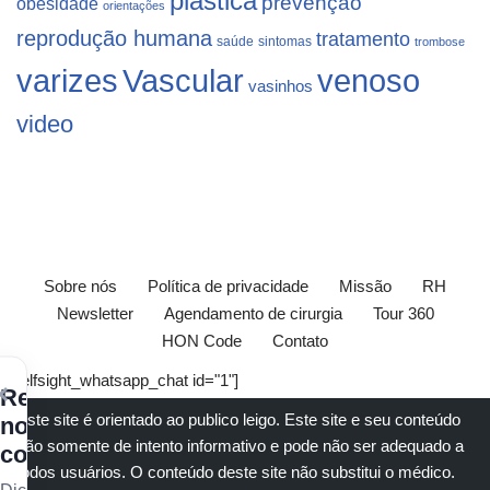
plástica
prevenção
obesidade
orientações
reprodução humana
tratamento
saúde
sintomas
trombose
varizes
Vascular
venoso
vasinhos
video
Sobre nós
Política de privacidade
Missão
RH
Newsletter
Agendamento de cirurgia
Tour 360
HON Code
Contato
[elfsight_whatsapp_chat id="1"]
×
Receba
Este site é orientado ao publico leigo. Este site e seu conteúdo
nossos
são somente de intento informativo e pode não ser adequado a
conteúdos
todos usuários. O conteúdo deste site não substitui o
médico
.