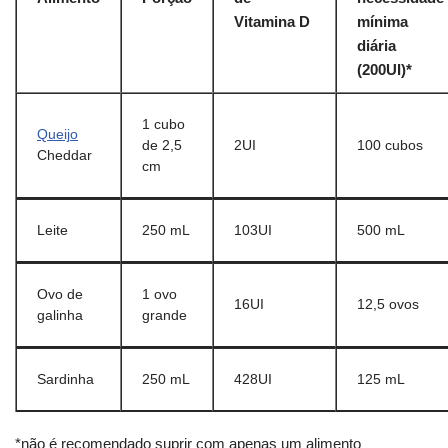
Vitamina D
mínima
diária
(200UI)*
1 cubo
Queijo
de 2,5
2UI
100 cubos
Cheddar
cm
Leite
250 mL
103UI
500 mL
Ovo de
1 ovo
16UI
12,5 ovos
galinha
grande
Sardinha
250 mL
428UI
125 mL
*não é recomendado suprir com apenas um alimento