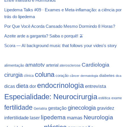
Entre Intestino e Hormônios
Lipedema Talks #09 · Exames e Meta-inflamação: a ciência por
trás do lipedema
Por Que Você Acorda Cansado Mesmo Dormindo 8 Horas?
Azeite arde a garganta? Saiba o porquê! 🫒
Scora — AI background music that follows your video's story
Cardiologia
amatotv
arterial
alimentação
aterosclerose
coluna
cirurgia
coração
diabetes
clínica
câncer
dermatologia
dica
endocrinologia
dieta
dicas
dor
entrevista
Especialidade: Neurocirurgia
estética
exame
fertilidade
ginecologia
gestação
gravidez
Geriatria
lipedema
Neurologia
infertilidade
laser
mamas