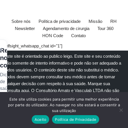
Sobre nós
Política de privacidade
Missão
RH
Newsletter
Agendamento de cirurgia
Tour 360
HON Code
Contato
[elfsight_whatsapp_chat id="1"]
×
Receba
Este site é orientado ao publico leigo. Este site e seu conteúdo
nossos
são somente de intento informativo e pode não ser adequado a
conteúdos
todos usuários. O conteúdo deste site não substitui o
médico
.
Dicas
Todos devem sempre consultar seu
médico
antes de tomar
de
qualquer decisão com respeito à sua saúde.
Marque sua
saúde
consulta aqui
. O Consultório Amato e
Vasculab
LTDA não são
vascular,
responsáveis por nenhum conteúdo fornecido por terceiras
Este site utiliza cookies para permitir uma melhor experiência
novidades
partes não afiliadas.
Veja nossa política Anti-SPAM e de
por parte do utilizador. Ao navegar no site estará a consentir a
e
sua utilização
privacidade
.
Webmaster e Editor do Site:
Dr. Alexandre Amato
-
conteúdo
CRM: 108.651
. Diretor Clínico e Técnico
: Dra. Marisa Amato
Aceito
Política de Privacidade
exclusivo
CRM 30400 RTE 056950.