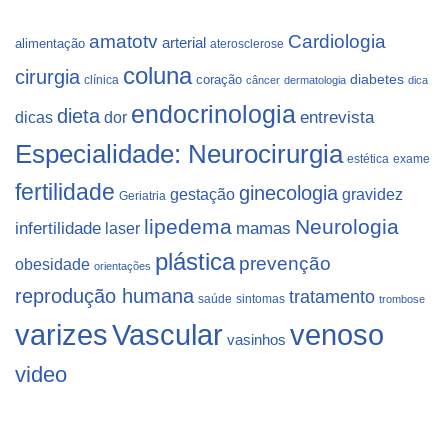
Cardiologia
amatotv
arterial
alimentação
aterosclerose
coluna
cirurgia
coração
diabetes
clínica
câncer
dermatologia
dica
endocrinologia
dieta
dicas
dor
entrevista
Especialidade: Neurocirurgia
estética
exame
fertilidade
ginecologia
gestação
gravidez
Geriatria
lipedema
Neurologia
infertilidade
laser
mamas
plástica
prevenção
obesidade
orientações
reprodução humana
tratamento
saúde
sintomas
trombose
varizes
Vascular
venoso
vasinhos
video