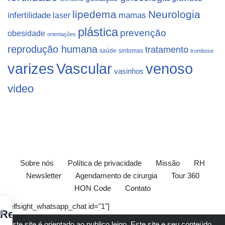
lipedema
Neurologia
infertilidade
laser
mamas
plástica
prevenção
obesidade
orientações
reprodução humana
tratamento
saúde
sintomas
trombose
varizes
Vascular
venoso
vasinhos
video
Sobre nós
Política de privacidade
Missão
RH
Newsletter
Agendamento de cirurgia
Tour 360
HON Code
Contato
[elfsight_whatsapp_chat id="1"]
×
Receba
Este site é orientado ao publico leigo. Este site e seu conteúdo