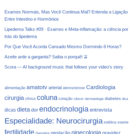
Exames Normais, Mas Você Continua Mal? Entenda a Ligação
Entre Intestino e Hormônios
Lipedema Talks #09 · Exames e Meta-inflamação: a ciência por
trás do lipedema
Por Que Você Acorda Cansado Mesmo Dormindo 8 Horas?
Azeite arde a garganta? Saiba o porquê! 🫒
Scora — AI background music that follows your video's story
Cardiologia
amatotv
arterial
alimentação
aterosclerose
coluna
cirurgia
coração
diabetes
clínica
câncer
dermatologia
dica
endocrinologia
dieta
dicas
dor
entrevista
Especialidade: Neurocirurgia
estética
exame
fertilidade
ginecologia
gestação
gravidez
Geriatria