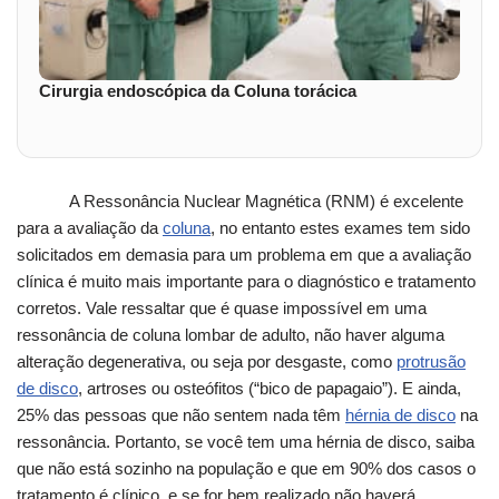
Cirurgia endoscópica da Coluna torácica
A Ressonância Nuclear Magnética (RNM) é excelente
para a avaliação da
coluna
, no entanto estes exames tem sido
solicitados em demasia para um problema em que a avaliação
clínica é muito mais importante para o diagnóstico e tratamento
corretos. Vale ressaltar que é quase impossível em uma
ressonância de coluna lombar de adulto, não haver alguma
alteração degenerativa, ou seja por desgaste, como
protrusão
de disco
, artroses ou osteófitos (“bico de papagaio”). E ainda,
25% das pessoas que não sentem nada têm
hérnia de disco
na
ressonância. Portanto, se você tem uma hérnia de disco, saiba
que não está sozinho na população e que em 90% dos casos o
tratamento é clínico, e se for bem realizado não haverá