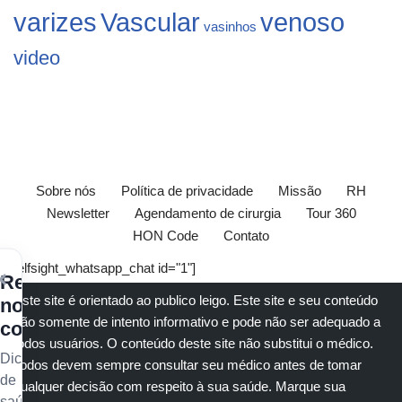
varizes
Vascular
venoso
vasinhos
video
Sobre nós
Política de privacidade
Missão
RH
Newsletter
Agendamento de cirurgia
Tour 360
HON Code
Contato
[elfsight_whatsapp_chat id="1"]
×
Receba
Este site é orientado ao publico leigo. Este site e seu conteúdo
nossos
são somente de intento informativo e pode não ser adequado a
conteúdos
todos usuários. O conteúdo deste site não substitui o
médico
.
Dicas
Todos devem sempre consultar seu
médico
antes de tomar
de
qualquer decisão com respeito à sua saúde.
Marque sua
saúde