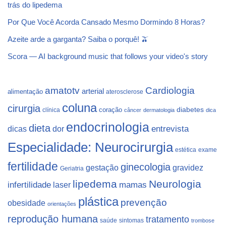
trás do lipedema
Por Que Você Acorda Cansado Mesmo Dormindo 8 Horas?
Azeite arde a garganta? Saiba o porquê! 🫒
Scora — AI background music that follows your video's story
Cardiologia
amatotv
arterial
alimentação
aterosclerose
coluna
cirurgia
coração
diabetes
clínica
câncer
dermatologia
dica
endocrinologia
dieta
dicas
dor
entrevista
Especialidade: Neurocirurgia
estética
exame
fertilidade
ginecologia
gestação
gravidez
Geriatria
lipedema
Neurologia
infertilidade
laser
mamas
plástica
prevenção
obesidade
orientações
reprodução humana
tratamento
saúde
sintomas
trombose